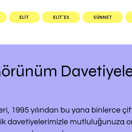
ELİT
ELİT'ES
SÜNNET
örünüm Davetiyele
, 1995 yılından bu yana binlerce çift
ik davetiyelerimizle mutluluğunuza 