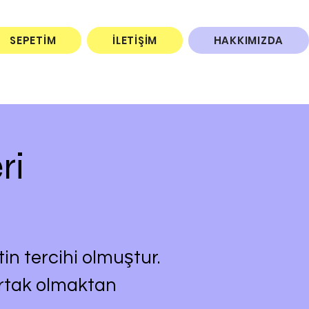
SEPETİM
İLETİŞİM
HAKKIMIZDA
ri
in tercihi olmuştur.
ortak olmaktan