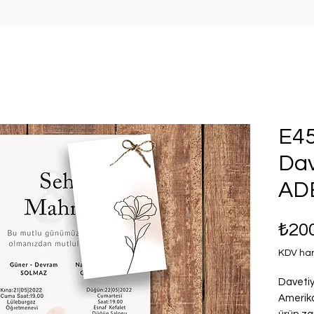
E45
Dav
AD
₺20
KDV har
Davetiy
Amerika