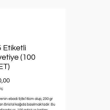
 Etiketli
etiye (100
ET)
Fiyat
0,00
iç
enin ebadı 9,8x16cm olup, 230 gr
n Bristol kağıda basılmaktadır. Bu