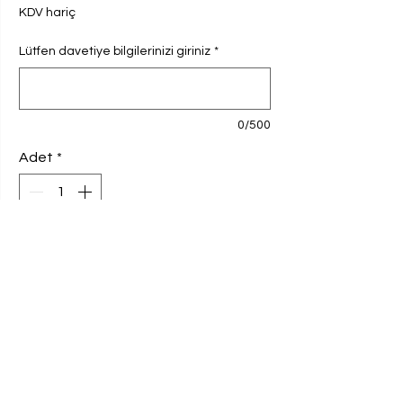
KDV hariç
Lütfen davetiye bilgilerinizi giriniz
*
0/500
Adet
*
Sepete Ekle
Davetiyemiz arkalı önlü renkli baskılı,
katlamalı zarf biçimindedir. 230 gram
Amerikan Bristol kağıda basılmaktadır.
Ebat 9,8x16 cm'dir.
Davetiye 100 adet ve katları şeklinde
sipariş edilebilmektedir. Verilen fiyat 100