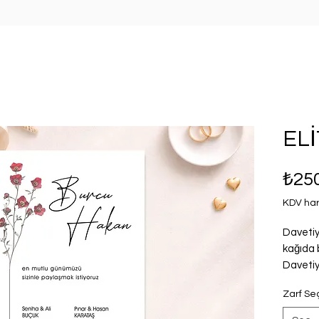
ELİ
₺25
KDV har
Davetiy
kağıda 
Davetiy
sipariş 
Zarf Se
adet fiy
zarfla 