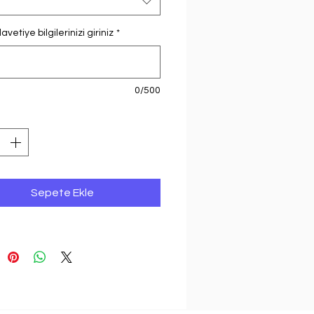
avetiye bilgilerinizi giriniz
*
0/500
Sepete Ekle