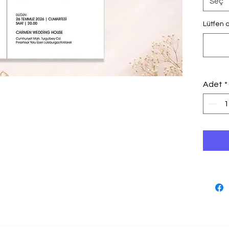
Seç
Lütfen d
Adet
*