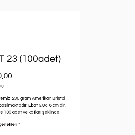
T 23 (100adet)
Fiyat
0,00
iç
emiz 230 gram Amerikan Bristol
basılmaktadır. Ebat 9,8x16 cm'dir.
e 100 adet ve katları şeklinde
edilebilmektedir. Verilen fiyat 100
çenekleri
*
atıdır. Davetiye fiyatı seçilen
göre değişmektedir.