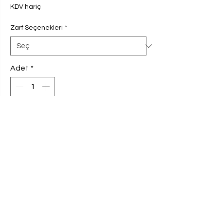
KDV hariç
Zarf Seçenekleri
*
Adet
*
Sepete Ekle
Davetiyemiz 230 gram Amerikan Bristol
kağıda basılmaktadır. Ebat 9,8x16 cm'dir.
Davetiye 100 adet ve katları şeklinde
sipariş edilebilmektedir. Verilen fiyat 100
adet fiyatıdır. Davetiye fiyatı seçilen
zarfla göre değişmektedir.