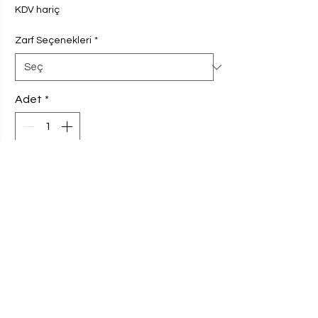
KDV hariç
Zarf Seçenekleri
*
Adet
*
Sepete Ekle
Davetiyemiz 230 gram Amerikan Bristol
kağıda basılmaktadır. Ebat 9,8x16 cm'dir.
Davetiye 100 adet ve katları şeklinde
sipariş edilebilmektedir. Verilen fiyat 100
adet fiyatıdır. Davetiye fiyatı seçilen
zarfla göre değişmektedir.