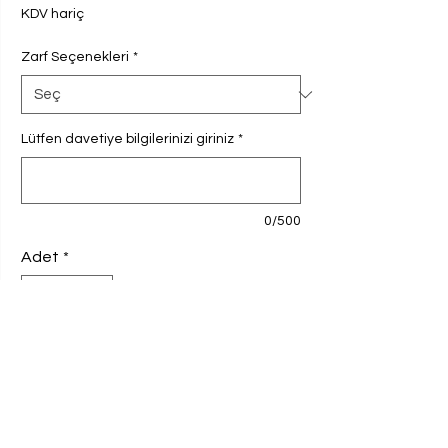
KDV hariç
Zarf Seçenekleri
*
Lütfen davetiye bilgilerinizi giriniz
*
0/500
Adet
*
Sepete Ekle
Davetiyemiz 230 gram Amerikan Bristol
kağıda basılmaktadır. Ebat 9,8x16 cm'dir.