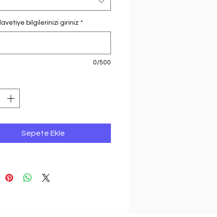
avetiye bilgilerinizi giriniz
*
0/500
Sepete Ekle