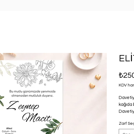
ELİ
₺25
KDV har
Davetiy
kağıda 
Davetiy
sipariş 
Zarf Se
adet fiy
zarfla 