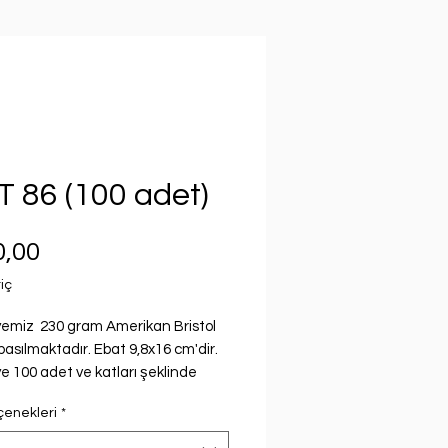
T 86 (100 adet)
Fiyat
0,00
iç
emiz 230 gram Amerikan Bristol
basılmaktadır. Ebat 9,8x16 cm'dir.
e 100 adet ve katları şeklinde
edilebilmektedir. Verilen fiyat 100
çenekleri
*
atıdır. Davetiye fiyatı seçilen
göre değişmektedir.