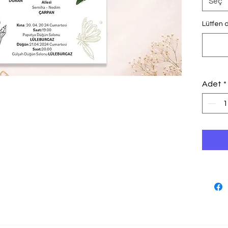
Seç
Lütfen d
Adet
*