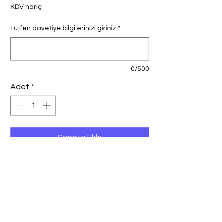
KDV hariç
Lütfen davetiye bilgilerinizi giriniz
*
0/500
Adet
*
Sepete Ekle
Ebadı, 8x19,6 cm olan davetiye, 250 gr
Amerikan Bristol Kağıda basılmaktadır.
100 adet ve katları davetiye siparişlerinizi
0549 412 45 74 no'lu WhatsApp
hattımızdan da verebilirsiniz.
BASKI VE KAĞIT BİLGİSİ
Fiyata kargo ve KDV dahil değildir. Baskı