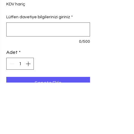
KDV hariç
Lütfen davetiye bilgilerinizi giriniz
*
0/500
Adet
*
Sepete Ekle
Ebadı, 8x19,6 cm olan davetiye, 250 gr
Amerikan Bristol Kağıda basılmaktadır.
100 adet ve katları davetiye siparişlerinizi
0549 412 45 74 no'lu WhatsApp
hattımızdan da verebilirsiniz.
BASKI VE KAĞIT BİLGİSİ
Fiyata kargo ve KDV dahil değildir. Baskı