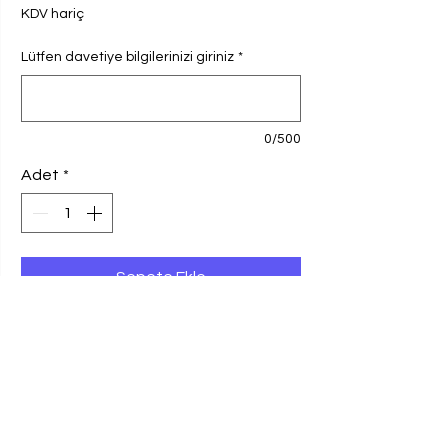
KDV hariç
Lütfen davetiye bilgilerinizi giriniz
*
0/500
Adet
*
Sepete Ekle
Ebadı, 8x19,6 cm olan davetiye, 250 gr
Amerikan Bristol Kağıda basılmaktadır.
100 adet ve katları davetiye siparişlerinizi
0549 412 45 74 no'lu WhatsApp
hattımızdan da verebilirsiniz.
BASKI VE KAĞIT BİLGİSİ
Fiyata kargo ve KDV dahil değildir. Baskı