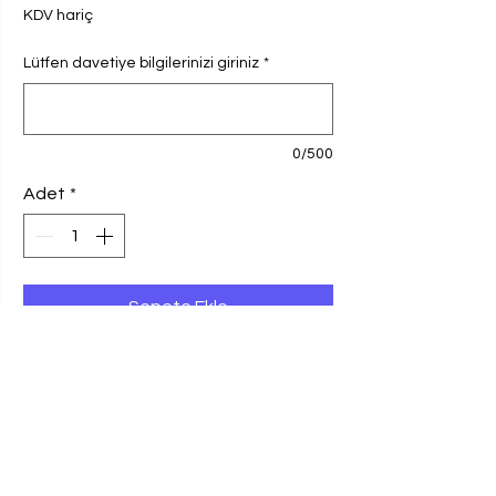
KDV hariç
Lütfen davetiye bilgilerinizi giriniz
*
0/500
Adet
*
Sepete Ekle
Ebadı, 8x19,6 cm olan davetiye, 250 gr
Amerikan Bristol Kağıda basılmaktadır.
Siparişlerinizi
0549 412 45 74 no'lu
WhatsApp
hattımızdan da verebilirsiniz.
Fiyata kargo ve KDV dahil değildir. Baskı
BASKI VE KAĞIT BİLGİSİ
ücreti alınmamaktadır.