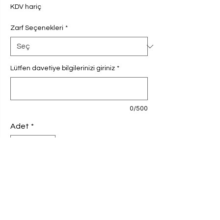
KDV hariç
Zarf Seçenekleri
*
Lütfen davetiye bilgilerinizi giriniz
*
0/500
Adet
*
Sepete Ekle
Davetiyemiz 230 gram Amerikan Bristol
kağıda basılmaktadır. Ebat 9,8x16 cm'dir.